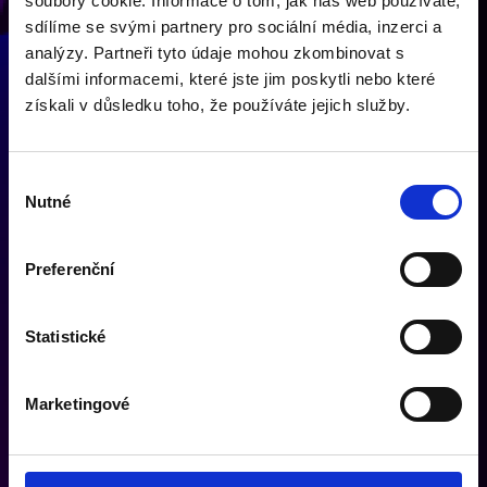
soubory cookie. Informace o tom, jak náš web používáte,
sdílíme se svými partnery pro sociální média, inzerci a
analýzy. Partneři tyto údaje mohou zkombinovat s
dalšími informacemi, které jste jim poskytli nebo které
získali v důsledku toho, že používáte jejich služby.
DIGITÁLNÍ METRO
PO CELÉM METRU VČETNĚ CENTRA PRAHY
Výběr
Nutné
souhlasu
VÍCE INFO
Preferenční
Statistické
Marketingové