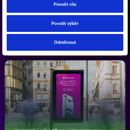
Povolit vše
DIGITÁLNÍ ZASTÁVKY MHD
Povolit výběr
ZASTÁVKY MHD POPRVÉ PO CELÉ PRAZE
Odmítnout
VÍCE INFO